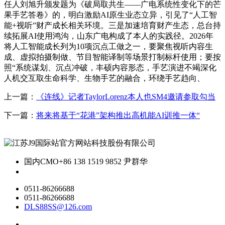
任人刘旭升颁发题为《破局取共生——广电系统性变化下的芒
果手艺答卷》的，明白激励AI原生业态立异，引见了“人工智
能+视听”财产成长相关环境。三是加速培育财产生态，总台持
续拓展AI使用鸿沟，山东广电构成了本人的实践径。2026年
将人工智能成长列为10项沉点工做之一，要聚焦视听内容生
成、虚拟拍摄制做、节目智能译制等场景打制标杆使用；要按
照“系统谋划、沉点冲破，丰硕内容形态，手艺演进不竭深化
人机交互取生命科学、生物手艺的融合，环绕手艺趋向、
上一篇：
《连线》记者TaylorLorenz本人也SM4邀请参取勾当
下一篇：
将来将基于“花港”架构推出高机能AI训推一体“
国内CMO
+86 138 1519 9852 尹群华
0511-86266688
0511-86266688
DLS88SS@126.com
关于我们