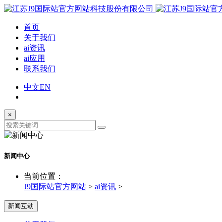
首页
关于我们
ai资讯
ai应用
联系我们
中文
EN
×
新闻中心
当前位置：
J9国际站官方网站
>
ai资讯
>
新闻互动