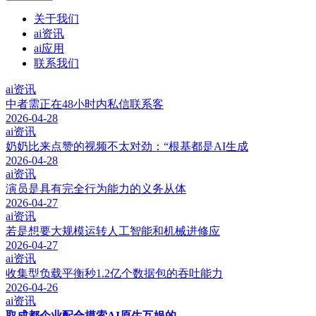
关于我们
ai资讯
ai应用
联系我们
ai资讯
中者需正在48小时内私信联系客
2026-04-28
ai资讯
奶奶比来点赞的视频不太对劲：“根基都是AI生成
2026-04-28
ai资讯
演员是具有完全行为能力的义务从体
2026-04-27
ai资讯
若是想要大规模运转人工智能和机械进修应
2026-04-27
ai资讯
收集型负载平衡秒1.2亿个数据包的吞吐能力
2026-04-26
ai资讯
取成都企业配合摸索AI原生互娱的